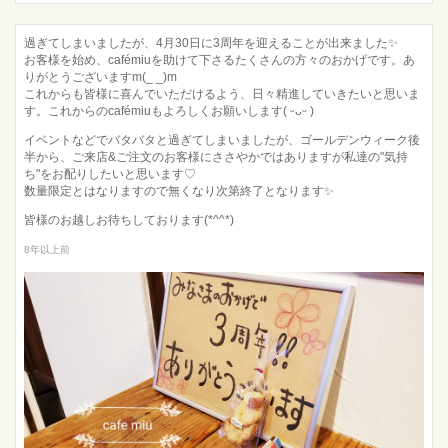
過ぎてしまいましたが、4月30日に3周年を迎えることが出来ました✨
お客様を始め、cafémiuを助けて下さるたくさんの方々のおかげです。あ
りがとうございますm(_ _)m
これからも皆様に喜んでいただけるよう、日々精進していきたいと思いま
す。これからのcafémiuもよろしくお願いします( ᵕᴗᵕ )
イベントなどでバタバタと過ぎてしまいましたが、ゴールデンウィーク後
半から、ご来店&ご注文のお客様にささやかではありますが私達の"気持
ち"をお配りしたいと思います♡
数量限定とはなりますので無くなり次第終了となります✨
皆様のお越しお待ちしております(*^^*)
8年以上前