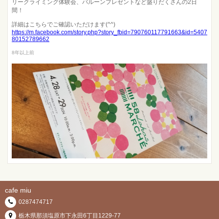
リークライミング体験会、バルーンプレゼントなど盛りだくさんの2日
間！
詳細はこちらでご確認いただけます(^^)
https://m.facebook.com/story.php?story_fbid=790760117791663&id=5407
80152789662
8年以上前
cafe miu
0287474717
栃木県那須塩原市下永田6丁目1229-77