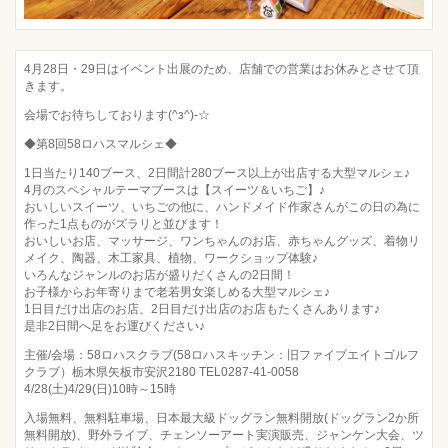
4月28日・29日はイベント出展のため、店舗での営業はお休みとさせて頂
きます。
会場でお待ちしております(^з^)-☆
◆第8回58ロハスマルシェ◆
1日当たり140ブース、2日間計280ブース以上が出店する大型マルシェ♪
4月のスペシャルテーマブースは【スイーツ＆いちご】♪
おいしいスイーツ、いちごの他に、ハンドメイド作家さんがこの日の為に
作った1点ものがズラリと並びます！
おいしいお店、マッサージ、ワンちゃんのお店、赤ちゃんグッズ、着物リ
メイク、陶器、木工家具、植物、ワークショップ体験♪
いろんなジャンルのお店が盛りだくさんの2日間！
お子様からお年寄りまで老若男女楽しめる大型マルシェ♪
1日目だけ出店のお店、2日目だけ出店のお店もたくさんあります♪
是非2日間へ足をお運びください♪
主催/会場：58ロハスクラブ(58ロハスキッチン：旧ファイブエイトゴルフ
クラブ）栃木県矢板市安沢2180 TEL0287-41-0058
4/28(土)4/29(日)10時～15時
入場無料、無料駐車場、日本最大級ドッグラン無料開放(ドッグラン2か所
無料開放)、野外ライブ、チェンソーアート実演販売、ジャンケン大会、ツ