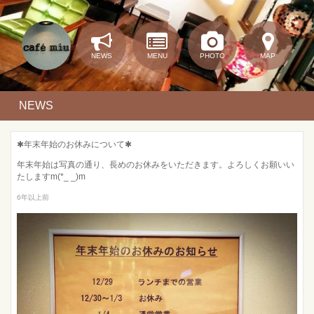
NEWS
MENU
PHOTO
MAP
NEWS
✱年末年始のお休みについて✱
年末年始は写真の通り、長めのお休みをいただきます。よろしくお願いい
たしますm(*_ _)m
6年以上前