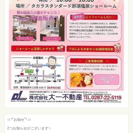
✩.*˚お知せ˚*.✩
2つお知らせがございます✨