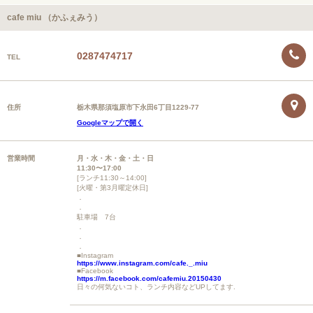
cafe miu （かふぇみう）
0287474717
TEL
住所
栃木県那須塩原市下永田6丁目1229-77
Googleマップで開く
営業時間
月・水・木・金・土・日
11:30〜17:00
[ランチ11:30～14:00]
[火曜・第3月曜定休日]
．
．
駐車場 7台
．
．
．
■Instagram
https://www.instagram.com/cafe._.miu
■Facebook
https://m.facebook.com/cafemiu.20150430
日々の何気ないコト、ランチ内容などUPしてます.